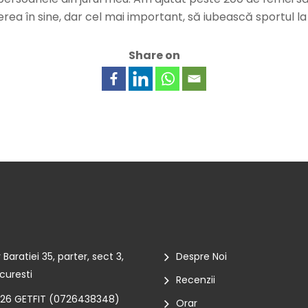
rea în sine, dar cel mai important, să iubească sportul la
Share on
r Baratiei 35, parter, sect 3,
Despre Noi
curesti
Recenzii
26 GETFIT (
0726438348
)
Orar