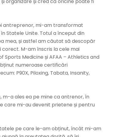
 și organizare și cred că oricine poate fi
poi antreprenor, mi-am transformat
n Statele Unite. Totul a început din
lea mea, și astfel am căutat să descopăr
i corect. M-am înscris la cele mai
f Sports Medicine și AFAA – Athletics and
obținut numeroase certificări
ecum: P90X, Piloxing, Tabata, Insanity,
ă, m-a ales ea pe mine ca antrenor, în
te care mi-au devenit prietene și pentru
ltatele pe care le-am obținut, încât mi-am
ajungă la greutatea dorită, să își