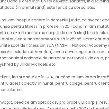
unt Oana și cred într-un stil de viață sănătos, în disciplină
cit dacă (în primul rând) este fericit cu corpul său.
i mi-am început cariera în domeniul juridic, ca avocat a
unea pentru fitness în profesie, în 2011 când m-am mutat î
ința de a-mi transforma corpul, de a mă simți bine în pie
e mai eficiente antrenamente și să învăț să lucrez cât ma
umite școli de fitness din SUA (NASM – Național Academy o
ness Association of America), unde de-a lungul anilor am 
rnaționale și naționale de antrenor personal și de grup, pr
shred by Jillian Michaels etc.
client, înainte să plec în SUA, iar când m-am întors în țar
entru acest colectiv minunat, pentru colege, pentru clien
mentelor noi.
nvățat, ceea ce am aplicat asupra propriului corp și rezu
ersoanele din jurul meu. Am ajutat peste 200 de femei să 