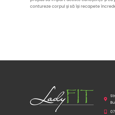
contureze corpul și să își recapete încrede
St
Bu
07