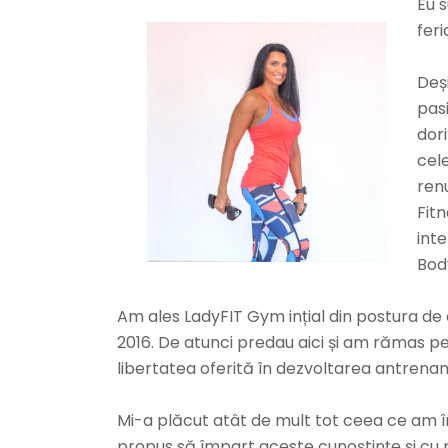
Eu s
feri
Deș
pasi
dor
cel
ren
Fit
inte
Body
Am ales LadyFIT Gym ințial din postura de 
2016. De atunci predau aici și am rămas p
libertatea oferită în dezvoltarea antrena
Mi-a plăcut atât de mult tot ceea ce am î
propus să împart aceste cunoștințe și cu p