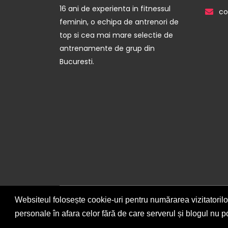
16 ani de experienta in fitnessul
co
feminin, o echipa de antrenori de
top si cea mai mare selectie de
antrenamente de grup din
Bucuresti.
Websiteul folosește cookie-uri pentru numărarea vizitatorilor,
Copyright © 2026 - LadyFIT
personale în afara celor fără de care serverul și blogul nu p