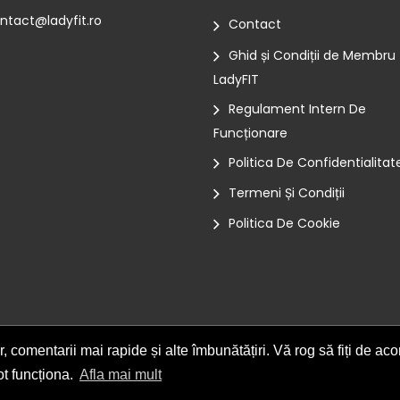
ntact@ladyfit.ro
Contact
Ghid și Condiții de Membru
LadyFIT
Regulament Intern De
Funcționare
Politica De Confidentialitat
Termeni Și Condiții
Politica De Cookie
 comentarii mai rapide și alte îmbunătățiri. Vă rog să fiți de aco
ot funcționa.
Afla mai mult