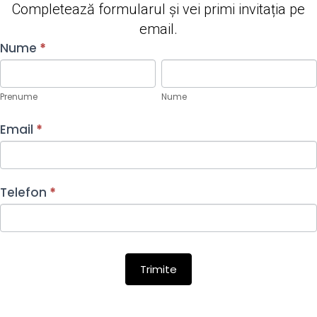
Completează formularul și vei primi invitația pe
email.
FAEA
Nume
*
Zoom
Prenume
Nume
Prenume
Nume
Email
*
Telefon
*
Trimite