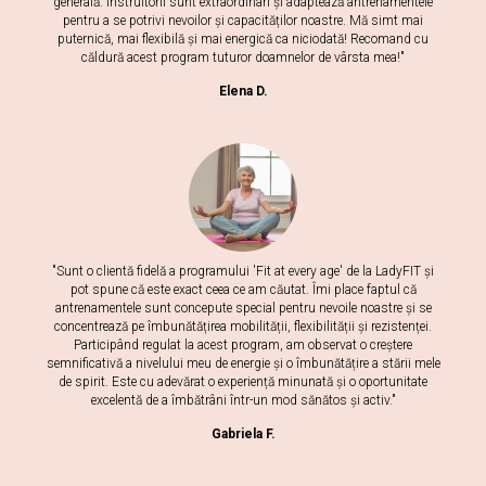
generală. Instruitorii sunt extraordinari și adaptează antrenamentele
pentru a se potrivi nevoilor și capacităților noastre. Mă simt mai
puternică, mai flexibilă și mai energică ca niciodată! Recomand cu
căldură acest program tuturor doamnelor de vârsta mea!"
Elena D.
"Sunt o clientă fidelă a programului 'Fit at every age' de la LadyFIT și
pot spune că este exact ceea ce am căutat. Îmi place faptul că
antrenamentele sunt concepute special pentru nevoile noastre și se
concentrează pe îmbunătățirea mobilității, flexibilității și rezistenței.
Participând regulat la acest program, am observat o creștere
semnificativă a nivelului meu de energie și o îmbunătățire a stării mele
de spirit. Este cu adevărat o experiență minunată și o oportunitate
excelentă de a îmbătrâni într-un mod sănătos și activ."
Gabriela F.