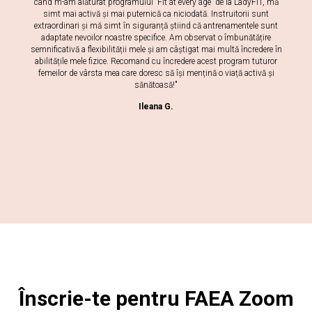
când m-am alăturat programului 'Fit at every age' de la LadyFIT, mă
simt mai activă și mai puternică ca niciodată. Instruitorii sunt
extraordinari și mă simt în siguranță știind că antrenamentele sunt
adaptate nevoilor noastre specifice. Am observat o îmbunătățire
semnificativă a flexibilității mele și am câștigat mai multă încredere în
abilitățile mele fizice. Recomand cu încredere acest program tuturor
femeilor de vârsta mea care doresc să își mențină o viață activă și
sănătoasă!"
Ileana G.
Înscrie-te pentru FAEA Zoom