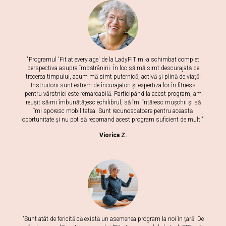
"Programul 'Fit at every age' de la LadyFIT mi-a schimbat complet
perspectiva asupra îmbătrânirii. În loc să mă simt descurajată de
trecerea timpului, acum mă simt puternică, activă și plină de viață!
Instruitorii sunt extrem de încurajatori și expertiza lor în fitness
pentru vârstnici este remarcabilă. Participând la acest program, am
reușit să-mi îmbunătățesc echilibrul, să îmi întăresc mușchii și să
îmi sporesc mobilitatea. Sunt recunoscătoare pentru această
oportunitate și nu pot să recomand acest program suficient de mult!"
Viorica Z.
"Sunt atât de fericită că există un asemenea program la noi în țară! De