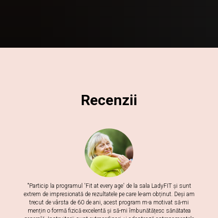
Recenzii
"Particip la programul 'Fit at every age' de la sala LadyFIT și sunt
extrem de impresionată de rezultatele pe care le-am obținut. Deși am
trecut de vârsta de 60 de ani, acest program m-a motivat să-mi
mențin o formă fizică excelentă și să-mi îmbunătățesc sănătatea