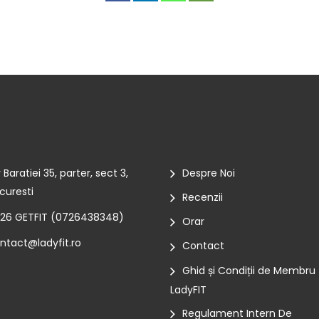
r Baratiei 35, parter, sect 3,
Despre Noi
curesti
Recenzii
26 GETFIT (
0726438348
)
Orar
ntact@ladyfit.ro
Contact
Ghid și Condiții de Membru
LadyFIT
Regulament Intern De