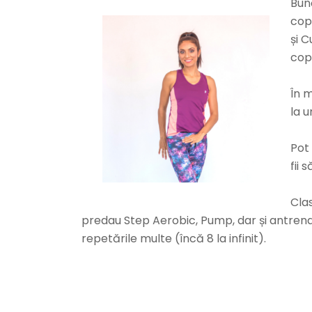
Bun
copi
și C
copi
În 
la u
Pot 
fii 
Clas
predau Step Aerobic, Pump, dar și antren
repetările multe (încă 8 la infinit).