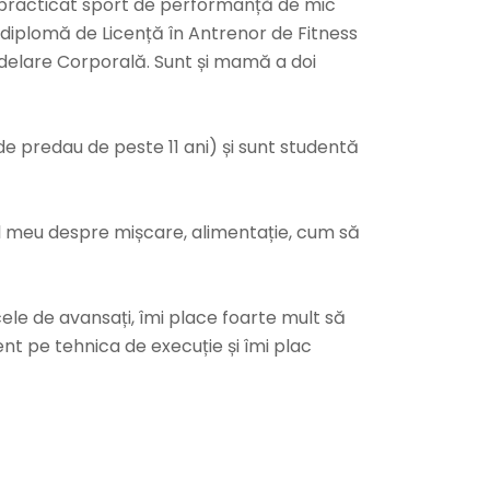
 practicat sport de performanță de mic
m diplomă de Licență în Antrenor de Fitness
modelare Corporală. Sunt și mamă a doi
de predau de peste 11 ani) și sunt studentă
ndul meu despre mișcare, alimentație, cum să
cele de avansați, îmi place foarte mult să
t pe tehnica de execuție și îmi plac