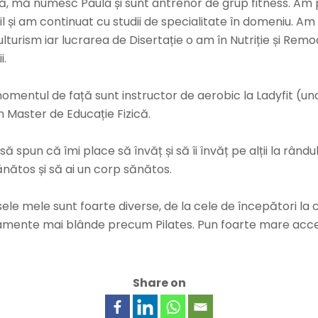
ă, mă numesc Paula și sunt antrenor de grup fitness. Am
l și am continuat cu studii de specialitate în domeniu. A
ulturism iar lucrarea de Disertație o am în Nutriție și Re
i.
momentul de față sunt instructor de aerobic la Ladyfit (un
n Master de Educație Fizică.
să spun că îmi place să învăț și să îi învăț pe alții la râ
sănătos și să ai un corp sănătos.
ele mele sunt foarte diverse, de la cele de începători la 
amente mai blânde precum Pilates. Pun foarte mare accen
Share on