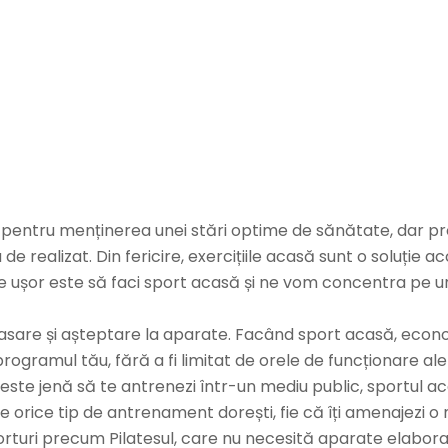
pentru menținerea unei stări optime de sănătate, dar prog
de realizat. Din fericire, exercițiile acasă sunt o soluție a
 de ușor este să faci sport acasă și ne vom concentra pe 
sare și așteptare la aparate. Facând sport acasă, econo
 programul tău, fără a fi limitat de orele de funcționare a
ți este jenă să te antrenezi într-un mediu public, sportul ac
ace orice tip de antrenament dorești, fie că îți amenajezi 
orturi precum Pilatesul, care nu necesită aparate elabora