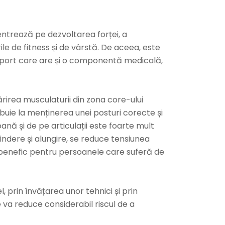
ntrează pe dezvoltarea forței, a
urile de fitness și de vârstă. De aceea, este
un sport care are și o componentă medicală,
ărirea musculaturii din zona core-ului
buie la menținerea unei posturi corecte și
ană și de pe articulații este foarte mult
ntindere și alungire, se reduce tensiunea
e benefic pentru persoanele care suferă de
, prin învățarea unor tehnici și prin
e va reduce considerabil riscul de a