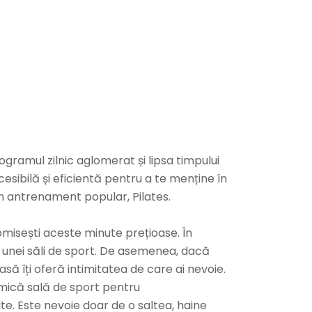
ramul zilnic aglomerat și lipsa timpului
ccesibilă și eficientă pentru a te menține în
un antrenament popular, Pilates.
misești aceste minute prețioase. În
le unei săli de sport. De asemenea, dacă
asă îți oferă intimitatea de care ai nevoie.
o mică sală de sport pentru
te. Este nevoie doar de o saltea, haine