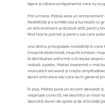
lejere și câteva echipamente care nu ocup
Prin urmare, Pilates este un antrenament 
flexibilității și a echilibrului și lucrează c
un antrenament practicat atât pentru tiner
fiind foarte potrivit și pentru cei care suf
Una dintre principalele modalități în care 
(mușchii abdominali, mușchii lombari, mușc
la distribuirea uniformă a stresului asupra
redusă. Așadar, Pilates înseamnă o mai bună 
musculară excesivă și crește amplitudinea
dureri articulare sau care au în general p
În plus, Pilates pune un accent deosebit și 
respirație corectă, vei dezvolta un mod nou
dezvoltă dureri de spate și de articulații pe 