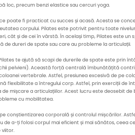
ă loc, precum benzi elastice sau cercuri yoga.
ce poate fi practicat cu succes și acasă. Acesta se conce
u greutatea corpului. Pilates este potrivit pentru toate nivel
i, cât și de cei în vârstă. În același timp, Pilates este 
eră de dureri de spate sau care au probleme la articulații.
Pilates te ajută să scapi de durerile de spate este prin înt
hii pelvieni). Această forță centrală îmbunătățită contri
 coloanei vertebrale. Astfel, presiunea excesivă de pe colo
flexibilitate a întregului corp. Astfel, prin exerciții de î
 de mișcare a articulațiilor. Acest lucru este deosebit d
robleme cu mobilitatea.
pe conștientizarea corporală și controlul mișcărilor. Astfel
 de a-ți folosi corpul mai eficient și mai sănătos, ceea c
viitor.