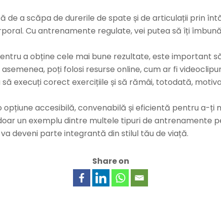
ă de a scăpa de durerile de spate și de articulații prin în
 corporal. Cu antrenamente regulate, vei putea să îți îmbun
ru a obține cele mai bune rezultate, este important să f
 asemenea, poți folosi resurse online, cum ar fi videoclipu
 să execuți corect exercițiile și să rămâi, totodată, motiv
opțiune accesibilă, convenabilă și eficientă pentru a-ți 
e doar un exemplu dintre multele tipuri de antrenamente p
va deveni parte integrantă din stilul tău de viață.
Share on