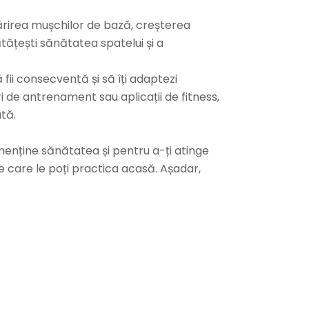
tărirea mușchilor de bază, creșterea
ătățești sănătatea spatelui și a
ii consecventă și să îți adaptezi
ri de antrenament sau aplicații de fitness,
ată.
menține sănătatea și pentru a-ți atinge
e care le poți practica acasă. Așadar,