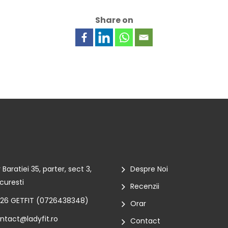
Share on
r Baratiei 35, parter, sect 3,
Despre Noi
curesti
Recenzii
26 GETFIT (
0726438348
)
Orar
ntact@ladyfit.ro
Contact