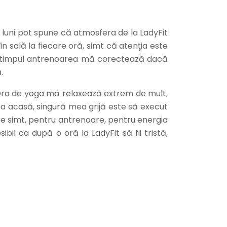
luni pot spune că atmosfera de la LadyFit
n sală la fiecare oră, simt că atenţia este
 tot timpul antrenoarea mă corectează dacă
.
. Ora de yoga mă relaxează extrem de mult,
ca acasă, singură mea grijă este să execut
 se simt, pentru antrenoare, pentru energia
bil ca după o oră la LadyFit să fii tristă,