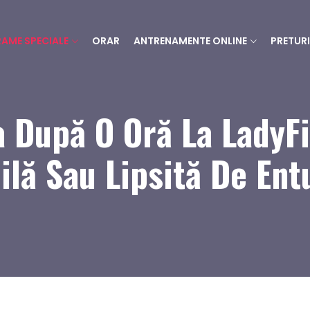
AME SPECIALE
ORAR
ANTRENAMENTE ONLINE
PRETURI
 După O Oră La LadyFit
bilă Sau Lipsită De Ent