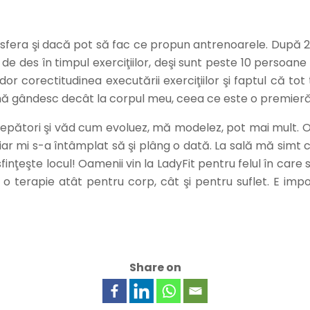
sfera şi dacă pot să fac ce propun antrenoarele. După 2 
 des în timpul exerciţiilor, deşi sunt peste 10 persoane î
dor corectitudinea executării exerciţiilor şi faptul că
 mă gândesc decât la corpul meu, ceea ce este o premieră
 începători şi văd cum evoluez, mă modelez, pot mai mult
iar mi s-a întâmplat să şi plâng o dată. La sală mă simt 
finţeşte locul! Oamenii vin la LadyFit pentru felul în care
 terapie atât pentru corp, cât şi pentru suflet. E imposi
Share on