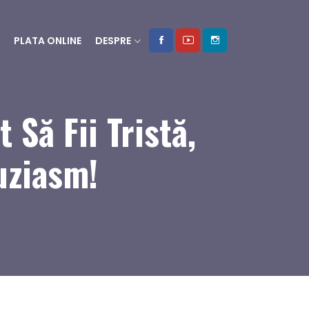
PLATA ONLINE
DESPRE
 Să Fii Tristă,
uziasm!