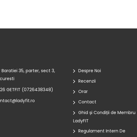
r Baratiei 35, parter, sect 3,
Despre Noi
curesti
Recenzii
26 GETFIT (
0726438348
)
Orar
ntact@ladyfit.ro
Contact
Ghid și Condiții de Membru
LadyFIT
Regulament Intern De