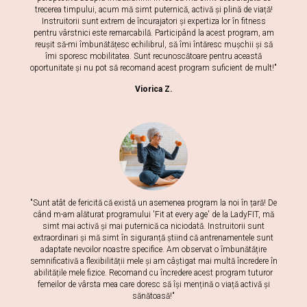
trecerea timpului, acum mă simt puternică, activă și plină de viață!
Instruitorii sunt extrem de încurajatori și expertiza lor în fitness
pentru vârstnici este remarcabilă. Participând la acest program, am
reușit să-mi îmbunătățesc echilibrul, să îmi întăresc mușchii și să
îmi sporesc mobilitatea. Sunt recunoscătoare pentru această
oportunitate și nu pot să recomand acest program suficient de mult!"
Viorica Z.
"Sunt atât de fericită că există un asemenea program la noi în țară! De
când m-am alăturat programului 'Fit at every age' de la LadyFIT, mă
simt mai activă și mai puternică ca niciodată. Instruitorii sunt
extraordinari și mă simt în siguranță știind că antrenamentele sunt
adaptate nevoilor noastre specifice. Am observat o îmbunătățire
semnificativă a flexibilității mele și am câștigat mai multă încredere în
abilitățile mele fizice. Recomand cu încredere acest program tuturor
femeilor de vârsta mea care doresc să își mențină o viață activă și
sănătoasă!"