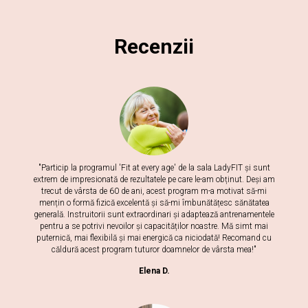
Recenzii
"Particip la programul 'Fit at every age' de la sala LadyFIT și sunt
extrem de impresionată de rezultatele pe care le-am obținut. Deși am
trecut de vârsta de 60 de ani, acest program m-a motivat să-mi
mențin o formă fizică excelentă și să-mi îmbunătățesc sănătatea
generală. Instruitorii sunt extraordinari și adaptează antrenamentele
pentru a se potrivi nevoilor și capacităților noastre. Mă simt mai
puternică, mai flexibilă și mai energică ca niciodată! Recomand cu
căldură acest program tuturor doamnelor de vârsta mea!"
Elena D.