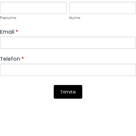
Fizic
Prenume
Nume
Prenume
Nume
Email
*
Telefon
*
Trimite