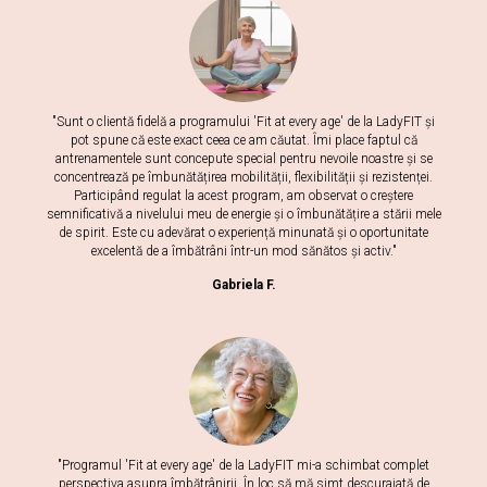
"Sunt o clientă fidelă a programului 'Fit at every age' de la LadyFIT și
pot spune că este exact ceea ce am căutat. Îmi place faptul că
antrenamentele sunt concepute special pentru nevoile noastre și se
concentrează pe îmbunătățirea mobilității, flexibilității și rezistenței.
Participând regulat la acest program, am observat o creștere
semnificativă a nivelului meu de energie și o îmbunătățire a stării mele
de spirit. Este cu adevărat o experiență minunată și o oportunitate
excelentă de a îmbătrâni într-un mod sănătos și activ."
Gabriela F.
"Programul 'Fit at every age' de la LadyFIT mi-a schimbat complet
perspectiva asupra îmbătrânirii. În loc să mă simt descurajată de