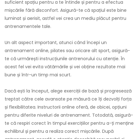
suficient spațiu pentru a te întinde și pentru a efectua
mișcările fără disconfort. Asigură-te că spațiul este bine
luminat și aerisit, astfel vei crea un mediu plăcut pentru
antrenamentele tale.
Un alt aspect important, atunci când începi un
antrenament online, pilates sau oricare alt sport, asigură-
te că urmărești instrucțiunile antrenorului cu atenție. În
acest fel vei evita vătămările și vei obține rezultate mai
bune și într-un timp mai scurt.
Dacă ești la început, alege exerciții de bază și progresează
treptat către cele avansate pe măsură ce îți dezvolți forța
și flexibilitatea. Instructorii online oferă, de obicei, opțiuni
pentru diferite niveluri de antrenament. Totodată, asigură-
te că respiri corect în timpul exercițiilor pentru a-ți menține
echilibrul și pentru a realiza corect mișcările. După