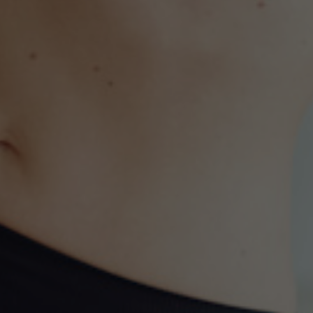
monie fizica, suplete si frumusete care tin
si de antrenament ale doamnelor.
CONTACTEAZA-NE