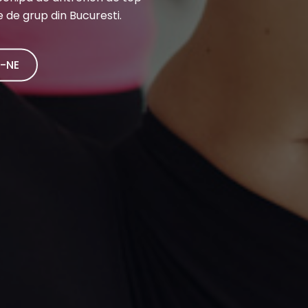
Exercitii gandite pentru ar
cont de nevoile estetice 
AFLA MAI MULT