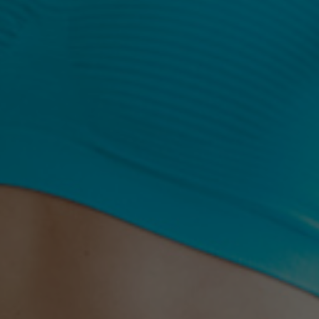
amente doar
femei