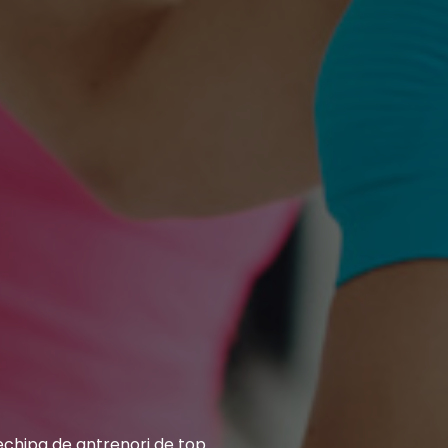
Antren
pentru 